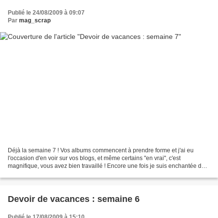
Publié le 24/08/2009 à 09:07
Par
mag_scrap
Déjà la semaine 7 ! Vos albums commencent à prendre forme et j'ai eu
l'occasion d'en voir sur vos blogs, et même certains "en vrai", c'est
magnifique, vous avez bien travaillé ! Encore une fois je suis enchantée de
votre enthousiasme, merci. Cette semaine,...
Devoir de vacances : semaine 6
Publié le 17/08/2009 à 15:10