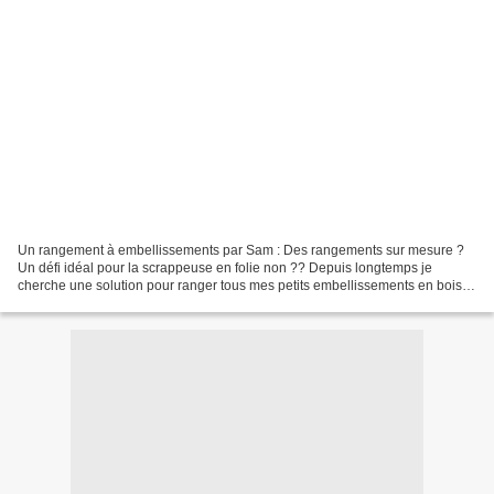
Un rangement à embellissements par Sam : Des rangements sur mesure ?
Un défi idéal pour la scrappeuse en folie non ?? Depuis longtemps je
cherche une solution pour ranger tous mes petits embellissements en bois,
en miroir et en métal mais je n’ai jamais...