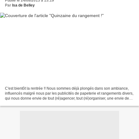
Publié le 24/08/2013 à 15:19
Par
Isa de Belley
C'est bientôt la rentrée !! Nous sommes déjà plongés dans son ambiance,
influencés malgré nous par les publicités de papeterie et rangements divers,
qui nous donne envie de tout (ré)agencer, tout (ré)organiser, une envie de
boites, de petits casiers et...