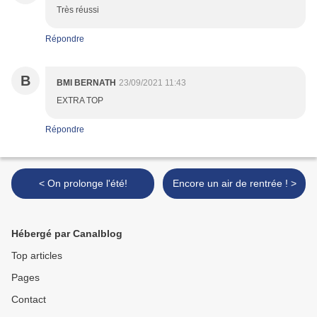
Très réussi
Répondre
B
BMI BERNATH
23/09/2021 11:43
EXTRA TOP
Répondre
< On prolonge l'été!
Encore un air de rentrée ! >
Hébergé par Canalblog
Top articles
Pages
Contact