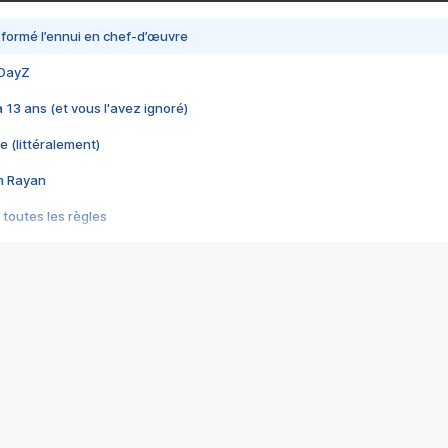
nsformé l’ennui en chef-d’œuvre
 DayZ
 a 13 ans (et vous l'avez ignoré)
e (littéralement)
im Rayan
 toutes les règles
s les jeux vidéo
us choquant de Rockstar ? - Le scandale BULLY
e plus moche de Steam
du RÊVE tourne au CAUCHEMAR
pendant 8 heures
it… à tort