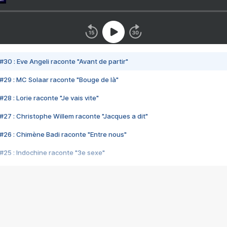
#30 : Eve Angeli raconte "Avant de partir"
#29 : MC Solaar raconte "Bouge de là"
28 : Lorie raconte "Je vais vite"
#27 : Christophe Willem raconte "Jacques a dit"
#26 : Chimène Badi raconte "Entre nous"
#25 : Indochine raconte "3e sexe"
#24 : Zaho raconte "C'est chelou"
#23 : Patrick Bruel raconte "Au café des délices"
#22 : Kyo raconte "Le chemin"
#21 : Nolwenn Leroy raconte "Cassé"