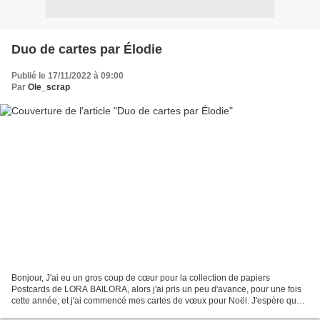
Duo de cartes par Élodie
Publié le 17/11/2022 à 09:00
Par
Ole_scrap
Bonjour, J'ai eu un gros coup de cœur pour la collection de papiers
Postcards de LORA BAILORA, alors j'ai pris un peu d'avance, pour une fois
cette année, et j'ai commencé mes cartes de vœux pour Noël. J'espère que
ce duo de cartes pourra vous inspirer,...