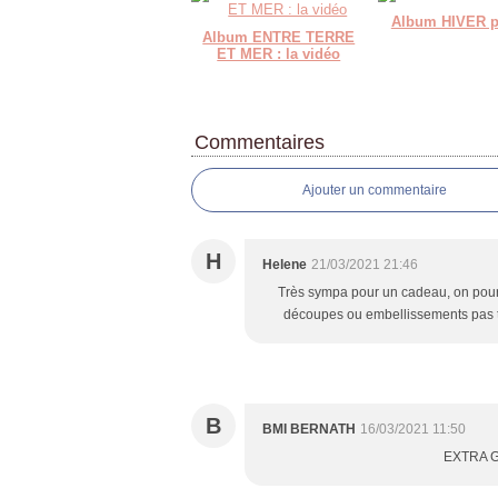
Album HIVER p
Album ENTRE TERRE
ET MER : la vidéo
Commentaires
Ajouter un commentaire
H
Helene
21/03/2021 21:46
Très sympa pour un cadeau, on pourr
découpes ou embellissements pas t
B
BMI BERNATH
16/03/2021 11:50
EXTRA G