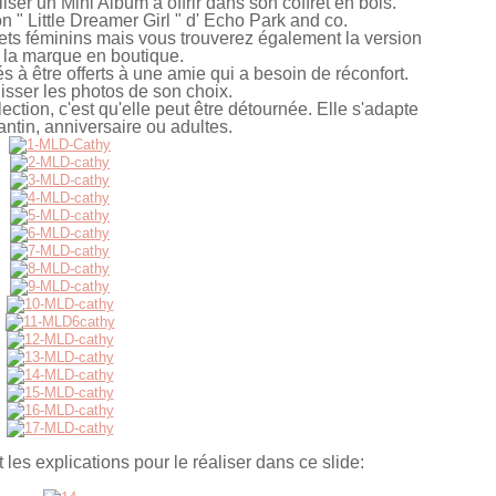
ser un Mini Album à offrir dans son coffret en bois.
ion " Little Dreamer Girl " d' Echo Park and co.
jets féminins mais vous trouverez également la version
la marque en boutique.
nés à être offerts à une amie qui a besoin de réconfort.
lisser les photos de son choix.
ection, c'est qu'elle peut être détournée. Elle s'adapte
antin, anniversaire ou adultes.
t les explications pour le réaliser dans ce slide: