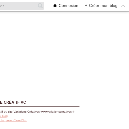
Connexion
+
Créer mon blog
E CRÉATIF VC
tif du site Variations Créatives www.variationscreatives.fr
u blog
 blog avec CanalBlog