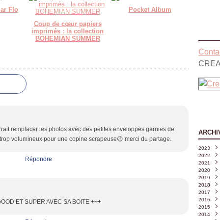
ar Flo
Pocket Album
Coup de cœur papiers
imprimés : la collection
BOHEMIAN SUMMER
Contac
CREA
ait remplacer les photos avec des petites enveloppes garnies de
ARCHI
rop volumineux pour une copine scrapeuse😉 merci du partage.
2023
2022
Août
Répondre
2021
Juille
Déce
2020
Juin
Nove
Déce
(
2019
Mai
Octo
Nove
Déce
(
2018
Avril
Sept
Octo
Nove
Déce
(
2017
Mars
Août
Sept
Octo
Nove
Déce
2016
Févri
Juille
Août
Sept
Octo
Nove
Déce
OOD ET SUPER AVEC SA BOITE +++
2015
Janvi
Juin
Juille
Août
Sept
Octo
Nove
Déce
(
2014
Mai
Juin
Juille
Août
Sept
Octo
Nove
Déce
(
(