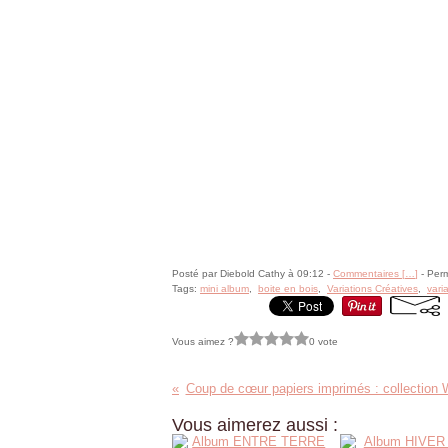
Posté par Diebold Cathy à 09:12 -
Commentaires [
…
]
- Perm
Tags:
mini album
,
boite en bois
,
Variations Créatives
,
vari
Vous aimez ?
0 vote
Coup de cœur papiers imprimés : collection
Vous aimerez aussi :