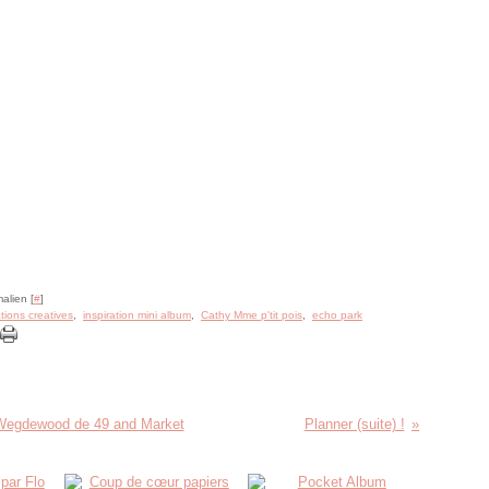
alien [
#
]
ations creatives
,
inspiration mini album
,
Cathy Mme p'tit pois
,
echo park
 Wegdewood de 49 and Market
Planner (suite) !