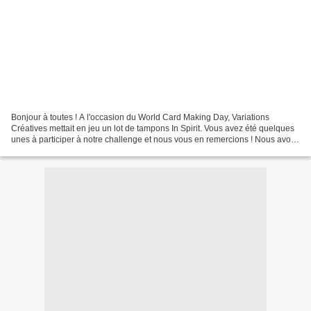
Bonjour à toutes ! A l'occasion du World Card Making Day, Variations
Créatives mettait en jeu un lot de tampons In Spirit. Vous avez été quelques
unes à participer à notre challenge et nous vous en remercions ! Nous avons
tiré au sort parmi les liens...