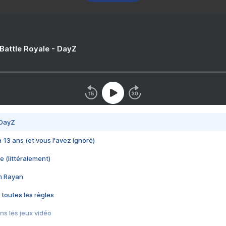
 Battle Royale - DayZ
 DayZ
 a 13 ans (et vous l'avez ignoré)
e (littéralement)
im Rayan
 toutes les règles
s les jeux vidéo