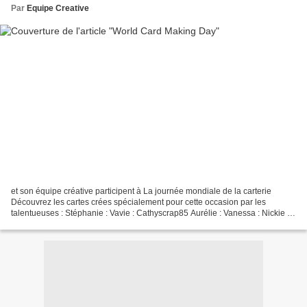
Par
Equipe Creative
et son équipe créative participent à La journée mondiale de la carterie
Découvrez les cartes crées spécialement pour cette occasion par les
talentueuses : Stéphanie : Vavie : Cathyscrap85 Aurélie : Vanessa : Nickie :
Samantha : Is@ de Belley Carole x...