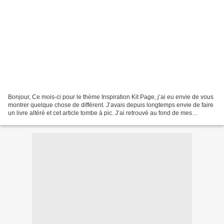
Bonjour, Ce mois-ci pour le thème Inspiration Kit Page, j’ai eu envie de vous
montrer quelque chose de différent. J’avais depuis longtemps envie de faire
un livre altéré et cet article tombe à pic. J’ai retrouvé au fond de mes
placards de scrap un vieux...