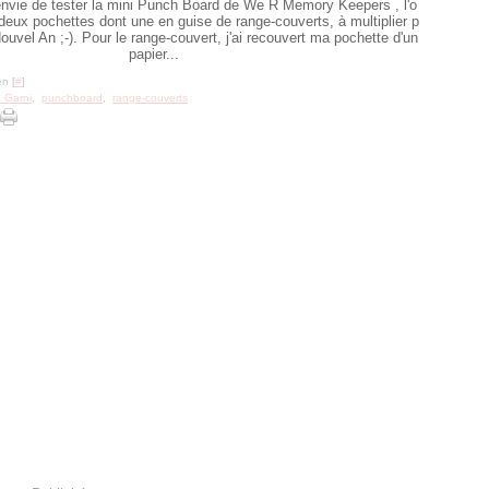
 envie de tester la mini Punch Board de We R Memory Keepers , l'o
deux pochettes dont une en guise de range-couverts, à multiplier p
ouvel An ;-). Pour le range-couvert, j'ai recouvert ma pochette d'un
papier...
n [
#
]
e Garni
,
punchboard
,
range-couverts