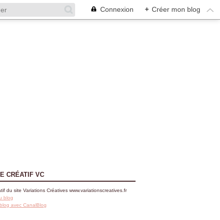
Connexion
+
Créer mon blog
E CRÉATIF VC
tif du site Variations Créatives www.variationscreatives.fr
u blog
 blog avec CanalBlog