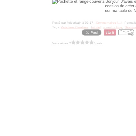
Bonjour, J'avais
ccasion de créer 
our ma table de N
Posté par flolecrivain à 09:17 -
Commentaires [
…
]
- Permalie
Tags:
Variations Créatives
,
tutoriel
,
scrapbooking
,
Béatric
Vous aimez ?
0 vote