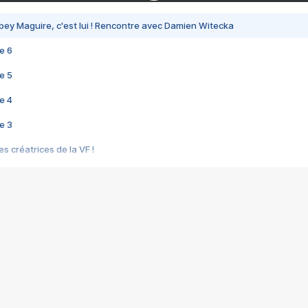
bey Maguire, c'est lui ! Rencontre avec Damien Witecka
e 6
e 5
e 4
e 3
s créatrices de la VF !
e 2
e 1
e Mektoub My Love arrive enfin ! Rencontre avec Shaïn Boumedine et Sal
i : après Toni en famille
elle réalise le bouleversant Dites lui que je l'aime
ais ! Rencontre autour de Vie privée de Rebecca Zlotowski