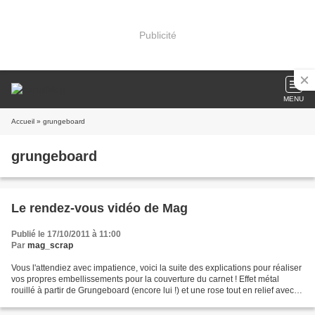
Publicité
MENU
Accueil
» grungeboard
grungeboard
Le rendez-vous vidéo de Mag
Publié le 17/10/2011 à 11:00
Par
mag_scrap
Vous l'attendiez avec impatience, voici la suite des explications pour réaliser
vos propres embellissements pour la couverture du carnet ! Effet métal
rouillé à partir de Grungeboard (encore lui !) et une rose tout en relief avec
son cousin le Grungepaper....