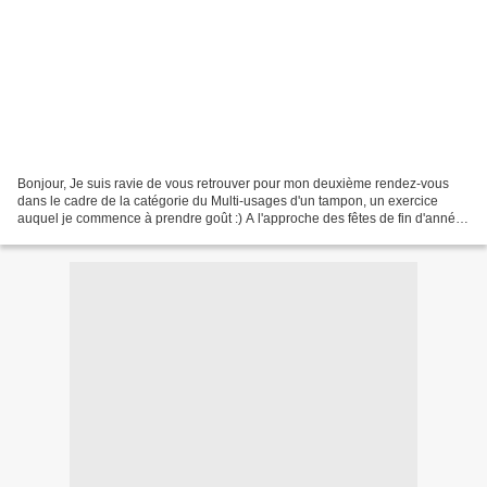
Bonjour, Je suis ravie de vous retrouver pour mon deuxième rendez-vous
dans le cadre de la catégorie du Multi-usages d'un tampon, un exercice
auquel je commence à prendre goût :) A l'approche des fêtes de fin d'année,
j'ai choisi le tampon "Made in Scandinavie"...