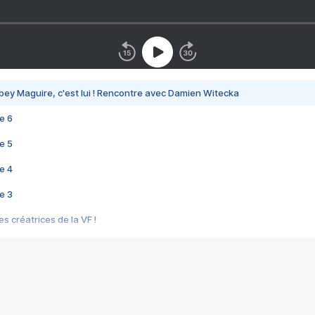
bey Maguire, c'est lui ! Rencontre avec Damien Witecka
e 6
e 5
e 4
e 3
s créatrices de la VF !
e 2
e 1
e Mektoub My Love arrive enfin ! Rencontre avec Shaïn Boumedine et Sal