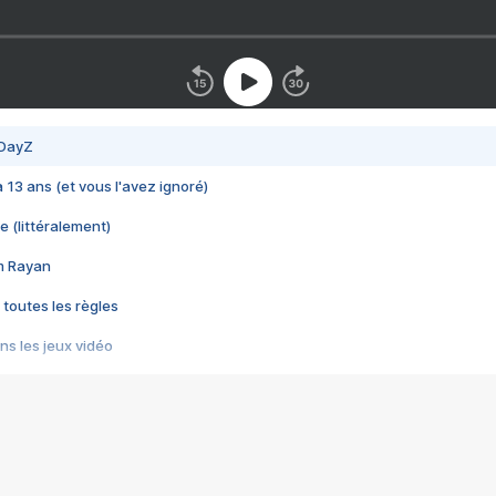
 DayZ
 a 13 ans (et vous l'avez ignoré)
e (littéralement)
im Rayan
 toutes les règles
s les jeux vidéo
us choquant de Rockstar ? - Le scandale BULLY
e plus moche de Steam
du RÊVE tourne au CAUCHEMAR