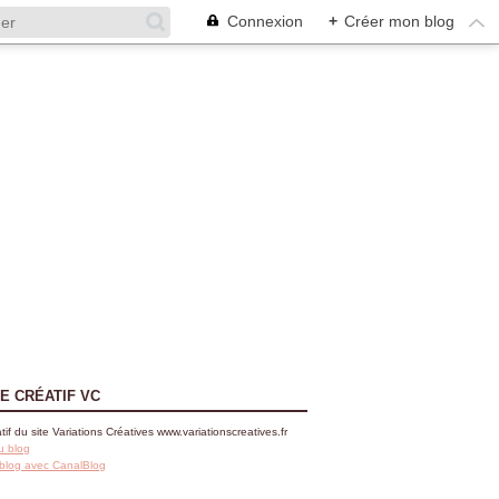
Connexion
+
Créer mon blog
E CRÉATIF VC
tif du site Variations Créatives www.variationscreatives.fr
u blog
 blog avec CanalBlog