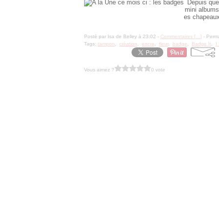
Depuis quel
mini albums
es chapeaux,
Posté par Isa de Belley à 23:02 -
Commentaires [
…
]
- Perma
Tags:
tampon
,
création
,
encre
,
fleur
,
badge
,
Badge It
,
I
Vous aimez ?
0 vote