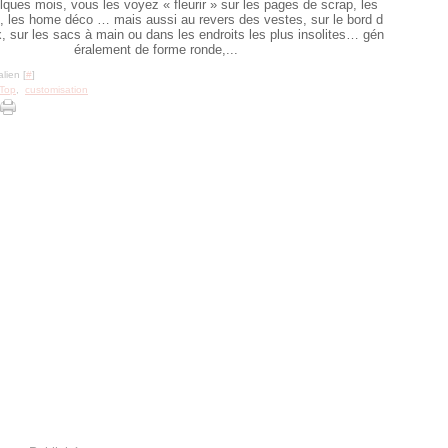
ques mois, vous les voyez « fleurir » sur les pages de scrap, les
, les home déco … mais aussi au revers des vestes, sur le bord d
 sur les sacs à main ou dans les endroits les plus insolites… gén
éralement de forme ronde,...
lien [
#
]
 Top
,
customisation