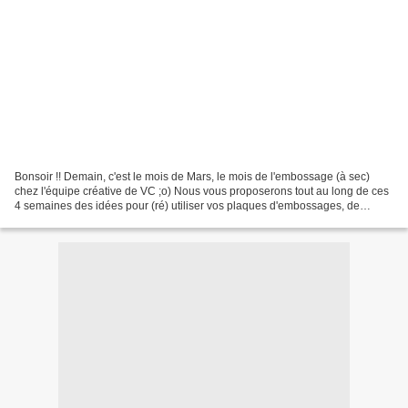
Bonsoir !! Demain, c'est le mois de Mars, le mois de l'embossage (à sec)
chez l'équipe créative de VC ;o) Nous vous proposerons tout au long de ces
4 semaines des idées pour (ré) utiliser vos plaques d'embossages, de
quelque marque que ce soit, sur de...