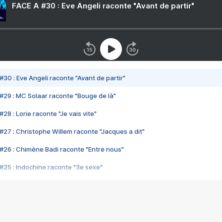
FACE A #30 : Eve Angeli raconte "Avant de partir"
#30 : Eve Angeli raconte "Avant de partir"
#29 : MC Solaar raconte "Bouge de là"
28 : Lorie raconte "Je vais vite"
#27 : Christophe Willem raconte "Jacques a dit"
#26 : Chimène Badi raconte "Entre nous"
#25 : Indochine raconte "3e sexe"
#24 : Zaho raconte "C'est chelou"
#23 : Patrick Bruel raconte "Au café des délices"
#22 : Kyo raconte "Le chemin"