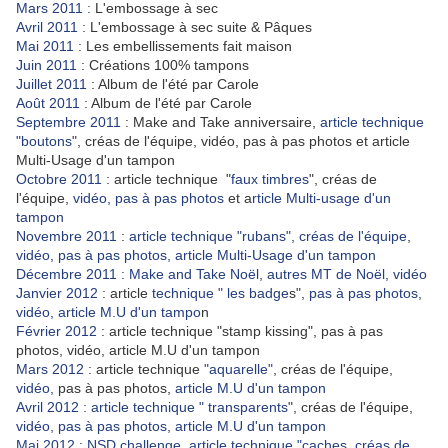
Mars 2011 :
L'embossage à sec
Avril 2011
: L'embossage à sec suite & Pâques
Mai 2011
: Les embellissements fait maison
Juin 2011
: Créations 100% tampons
Juillet 2011
: Album de l'été par Carole
Août 2011
: Album de l'été par Carole
Septembre 2011
: Make and Take anniversaire,
article technique
"boutons
", créas de l'équipe, vidéo, pas à pas photos et article
Multi-Usage d'un tampon
Octobre 2011
: article technique "
faux timbres
", créas de
l'équipe,
vidéo, pas à pas photos
et a
rticle Multi-usage d'un
tampon
Novembre 2011
:
article technique "rubans", créas de l'équipe
,
vidéo, pas à pas photos, article Multi-Usage d'un tampon
Décembre 2011
:
Make and Take Noël, autres MT de Noël, vidéo
Janvier 2012
: article
technique " les badge
s",
pas à pas photos,
vidéo, article M.U d'un tampo
n
Février 2012
: article technique "stamp kissing", pas à pas
photos, vidéo, article M.U d'un tampon
Mars 2012
: article technique
"aquarelle"
, créas de l'équipe,
vidéo,
pas à pas photos,
article M.U d'un tampon
Avril 2012 : article technique " transparents
", créas de l'équipe,
vidéo, pas à pas photos, article M.U d'un tampon
Mai 2012 : NSD challenge
,
article technique "caches, créas de