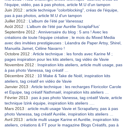
l'équipe, vidéo, pas à pas photos, article M.U d'un tampon
Juin 2012 :
article technique "colorblocking", créas de l'équipe,
pas à pas photos, article M.U d'un tampon
Juillet 2012 :
L’album de l’été par Vanessaz
Août 2012 :
L’album de l’été par Aurélie ScraplaFlus’
Septembre 2012 :
Anniversaire du blog : 5 ans ! Avec les
créations de toute l’équipe créative ; le mois du Mixed Media
avec des invitées prestigieuses : Léandra de Paper Artsy, Shirel,
Manuéla Jamet, Céline Navarro !
Octobre 2012 :
Article technique : les fonds avec Karine M ;
pages inspiration pour les kits ateliers, tag vidéo de Vavie
Novembre 2012 :
Inspiration kits ateliers, article multi usage, pas
à pas photo Vanessa, tag créatif …
Décembre 2012 :
10 Make & Take de Noël, inspiration kits
ateliers, tag créatif en vidéo de Vavie
Janvier 2013 :
Article technique : les recharges Floricolor Carole
et Equipe, tag créatif Nathmaël, inspiration kits ateliers …
Février 2013
: pas à pas photo Vanessa, tag créatif Vavie, article
technique Izink équipe, inspiration kits ateliers ….
Mars 2013 :
article multi usage Vavie et Scrapafany, pas à pas
photo Vanessa, tag créatif Aurélie, inspiration kits ateliers …
Avril 2013 :
article multi usage Karine et Aurélie, inspiration kits
ateliers, créations & FT pour le magazine Blogs Créatifs, pas à