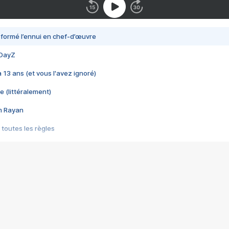
nsformé l’ennui en chef-d’œuvre
 DayZ
 a 13 ans (et vous l'avez ignoré)
e (littéralement)
im Rayan
 toutes les règles
s les jeux vidéo
us choquant de Rockstar ? - Le scandale BULLY
e plus moche de Steam
du RÊVE tourne au CAUCHEMAR
pendant 8 heures