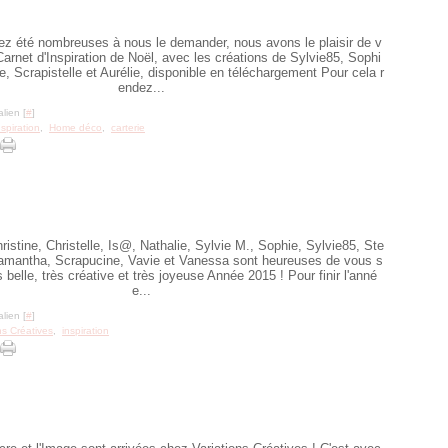
ez été nombreuses à nous le demander, nous avons le plaisir de v
Carnet d'Inspiration de Noël, avec les créations de Sylvie85, Sophi
ne, Scrapistelle et Aurélie, disponible en téléchargement Pour cela r
endez...
lien [
#
]
nspiration
,
Home déco
,
carterie
ristine, Christelle, Is@, Nathalie, Sylvie M., Sophie, Sylvie85, Ste
Samantha, Scrapucine, Vavie et Vanessa sont heureuses de vous s
 belle, très créative et très joyeuse Année 2015 ! Pour finir l'anné
e...
lien [
#
]
ns Créatives
,
inspiration