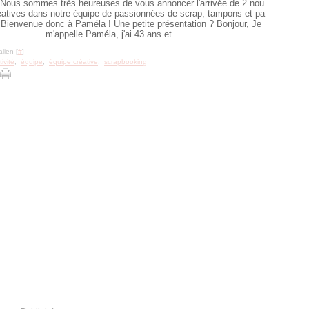
 Nous sommes très heureuses de vous annoncer l'arrivée de 2 nou
éatives dans notre équipe de passionnées de scrap, tampons et pa
) Bienvenue donc à Paméla ! Une petite présentation ? Bonjour, Je
m'appelle Paméla, j'ai 43 ans et...
lien [
#
]
tivité
,
équipe
,
équipe créative
,
scrapbooking