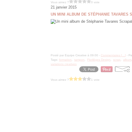
Vous aimez ?
0 vote
21 janvier 2015
UN MINI ALBUM DE STÉPHANIE TAVARES 
Posté par Equipe Creative à 09:00 -
Commentaires [
…
]
- Pe
Tags:
formation
,
tampon
,
Florilèges Design
,
scrap
,
album
variations creatives
Vous aimez ?
1 vote