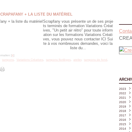
SCRAPAFANY + LA LISTE DU MATÉRIEL
Scrapfany vous présente un de ses proje
ts terminés de formation Variations Créat
ives, "Un petit air rétro" pour toute inform
Contac
ation sur les formations Variations Créati
CREA
ves, vous pouvez nous contacter ICI Sui
te à vos nombreuses demandes, voici la
liste du...
rmalien [
#
]
,
tampons
,
Variations Créatives
,
tampons florilèges
,
atelier
,
tampons de fond
,
ARCHI
2023
2022
Août
2021
Juille
Déce
2020
Juin
Nove
Déce
(
2019
Mai
Octo
Nove
Déce
(
2018
Avril
Sept
Octo
Nove
Déce
(
2017
Mars
Août
Sept
Octo
Nove
Déce
2016
Févri
Juille
Août
Sept
Octo
Nove
Déce
2015
Janvi
Juin
Juille
Août
Sept
Octo
Nove
Déce
(
2014
Mai
Juin
Juille
Août
Sept
Octo
Nove
Déce
(
(