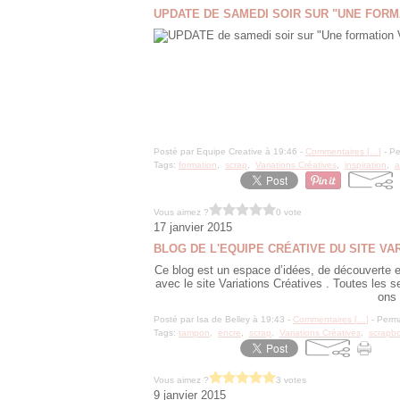
UPDATE DE SAMEDI SOIR SUR "UNE FORM
Posté par Equipe Creative à 19:46 -
Commentaires [
…
]
- Pe
Tags:
formation
,
scrap
,
Variations Créatives
,
inspiration
,
a
Vous aimez ?
0 vote
17 janvier 2015
BLOG DE L'EQUIPE CRÉATIVE DU SITE VAR
Ce blog est un espace d’idées, de découverte et
avec le site Variations Créatives . Toutes les
ons 
Posté par Isa de Belley à 19:43 -
Commentaires [
…
]
- Perma
Tags:
tampon
,
encre
,
scrap
,
Variations Créatives
,
scrapb
Vous aimez ?
3 votes
9 janvier 2015