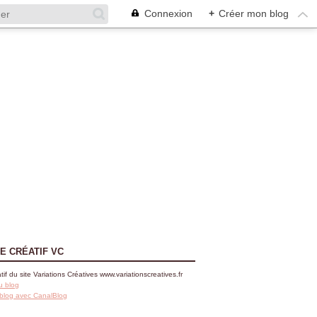
Connexion
+
Créer mon blog
E CRÉATIF VC
tif du site Variations Créatives www.variationscreatives.fr
u blog
 blog avec CanalBlog