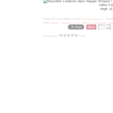
Bonjour !
velles Cr
rtage ;o
Posté par Isa de Belley à 09:00 -
Commentaires [
…
]
- Perma
Tags:
tampon
,
création
,
scrap
,
tampons
,
technique
,
créa
Vous aimez ?
0 vote