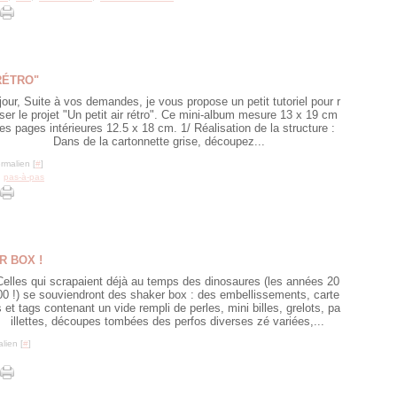
RÉTRO"
our, Suite à vos demandes, je vous propose un petit tutoriel pour r
iser le projet "Un petit air rétro". Ce mini-album mesure 13 x 19 cm
les pages intérieures 12.5 x 18 cm. 1/ Réalisation de la structure :
Dans de la cartonnette grise, découpez...
rmalien [
#
]
,
pas-à-pas
R BOX !
Celles qui scrapaient déjà au temps des dinosaures (les années 20
00 !) se souviendront des shaker box : des embellissements, carte
s et tags contenant un vide rempli de perles, mini billes, grelots, pa
illettes, découpes tombées des perfos diverses zé variées,...
lien [
#
]