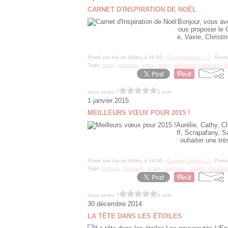
CARNET D'INSPIRATION DE NOËL
Bonjour, vous av
ous proposer le 
e, Vavie, Christi
Posté par Isa de Belley à 09:00 -
Commentaires [
…
]
- Perma
Tags:
carte
,
création
,
scrap
,
noël
,
Variations Créatives
,
i
Vous aimez ?
0 vote
1 janvier 2015
MEILLEURS VŒUX POUR 2015 !
Aurélie, Cathy, Ch
ff, Scrapafany, 
ouhaiter une très
Posté par Isa de Belley à 14:00 -
Commentaires [
…
]
- Perma
Tags:
tampon
,
création
,
scrap
,
tampons
,
cartes
,
Variatio
Vous aimez ?
0 vote
30 décembre 2014
LA TÊTE DANS LES ÉTOILES