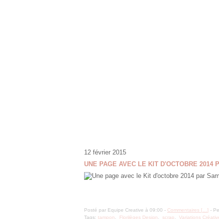
12 février 2015
UNE PAGE AVEC LE KIT D'OCTOBRE 2014 
Posté par Equipe Creative à 09:00 -
Commentaires [
…
]
- Pe
Tags:
tampon
,
Florilèges Design
,
scrap
,
Variations Créativ