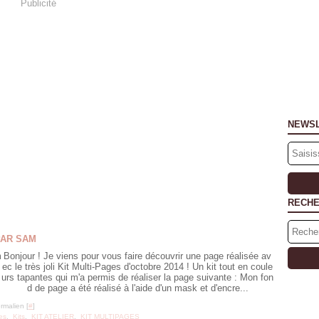
Publicité
NEWS
RECH
PAR SAM
Bonjour ! Je viens pour vous faire découvrir une page réalisée av
ec le très joli Kit Multi-Pages d'octobre 2014 ! Un kit tout en coule
urs tapantes qui m'a permis de réaliser la page suivante : Mon fon
d de page a été réalisé à l'aide d'un mask et d'encre...
rmalien [
#
]
es
,
Kits
,
KIT ATELIER
,
KIT MULTIPAGES