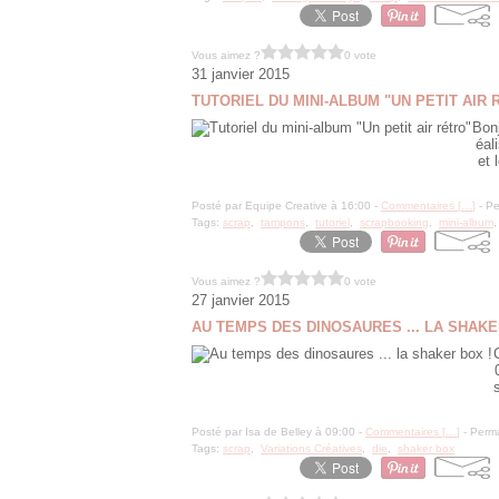
Vous aimez ?
0 vote
31 janvier 2015
TUTORIEL DU MINI-ALBUM "UN PETIT AIR 
Bonj
éal
et 
Posté par Equipe Creative à 16:00 -
Commentaires [
…
]
- Pe
Tags:
scrap
,
tampons
,
tutoriel
,
scrapbooking
,
mini-album
Vous aimez ?
0 vote
27 janvier 2015
AU TEMPS DES DINOSAURES ... LA SHAKE
Posté par Isa de Belley à 09:00 -
Commentaires [
…
]
- Perma
Tags:
scrap
,
Variations Créatives
,
die
,
shaker box