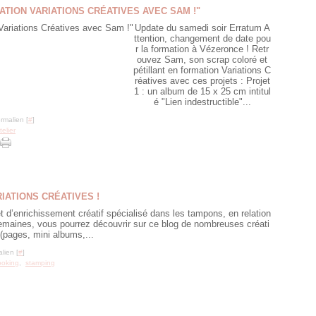
ATION VARIATIONS CRÉATIVES AVEC SAM !"
Update du samedi soir Erratum A
ttention, changement de date pou
r la formation à Vézeronce ! Retr
ouvez Sam, son scrap coloré et
pétillant en formation Variations C
réatives avec ces projets : Projet
1 : un album de 15 x 25 cm intitul
é "Lien indestructible"...
rmalien [
#
]
telier
IATIONS CRÉATIVES !
 d’enrichissement créatif spécialisé dans les tampons, en relation
 semaines, vous pourrez découvrir sur ce blog de nombreuses créati
(pages, mini albums,...
lien [
#
]
ooking
,
stamping