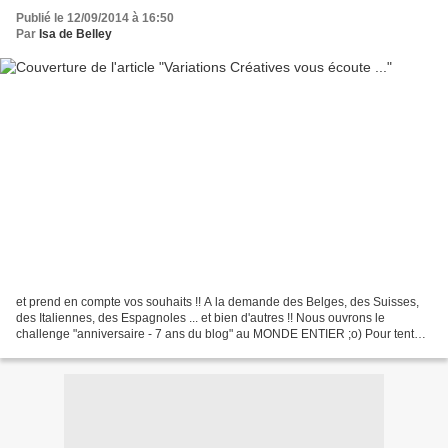
Publié le 12/09/2014 à 16:50
Par
Isa de Belley
et prend en compte vos souhaits !! A la demande des Belges, des Suisses,
des Italiennes, des Espagnoles ... et bien d'autres !! Nous ouvrons le
challenge "anniversaire - 7 ans du blog" au MONDE ENTIER ;o) Pour tenter
de gagner ce magnifique lot, RDV ICI...