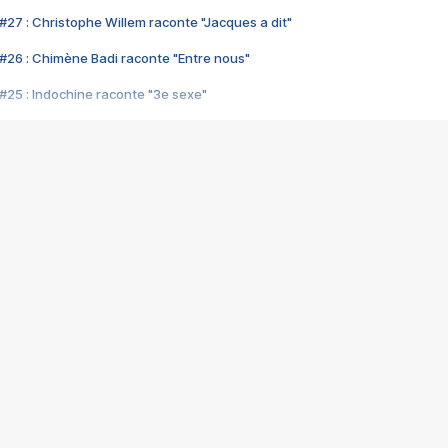
#27 : Christophe Willem raconte "Jacques a dit"
#26 : Chimène Badi raconte "Entre nous"
#25 : Indochine raconte "3e sexe"
#24 : Zaho raconte "C'est chelou"
#23 : Patrick Bruel raconte "Au café des délices"
#22 : Kyo raconte "Le chemin"
#21 : Nolwenn Leroy raconte "Cassé"
#20 : Patrick Hernandez raconte "Born to be alive"
#19 : Lorie raconte "Près de moi"
#18 : Michael Jones raconte "A nos actes manqués" (avec Jean-Jacque
#17 : Khaled raconte "Aïcha"
#16 : Corneille raconte "Parce qu'on vient de loin"