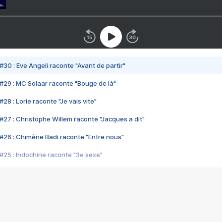
#30 : Eve Angeli raconte "Avant de partir"
#29 : MC Solaar raconte "Bouge de là"
28 : Lorie raconte "Je vais vite"
#27 : Christophe Willem raconte "Jacques a dit"
#26 : Chimène Badi raconte "Entre nous"
#25 : Indochine raconte "3e sexe"
#24 : Zaho raconte "C'est chelou"
#23 : Patrick Bruel raconte "Au café des délices"
#22 : Kyo raconte "Le chemin"