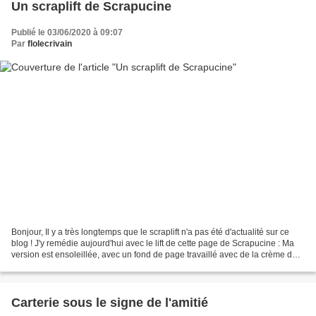
Un scraplift de Scrapucine
Publié le 03/06/2020 à 09:07
Par
flolecrivain
Bonjour, Il y a très longtemps que le scraplift n'a pas été d'actualité sur ce
blog ! J'y remédie aujourd'hui avec le lift de cette page de Scrapucine : Ma
version est ensoleillée, avec un fond de page travaillé avec de la crème de
wepam ( pochoir ) et...
Carterie sous le signe de l'amitié