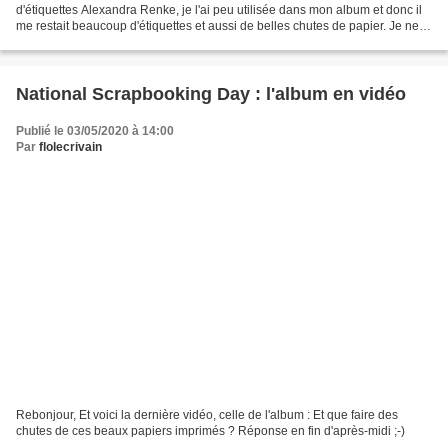
d'étiquettes Alexandra Renke, je l'ai peu utilisée dans mon album et donc il
me restait beaucoup d'étiquettes et aussi de belles chutes de papier. Je ne
pouvais pas les laisser...
National Scrapbooking Day : l'album en vidéo
Publié le 03/05/2020 à 14:00
Par
flolecrivain
Rebonjour, Et voici la dernière vidéo, celle de l'album : Et que faire des
chutes de ces beaux papiers imprimés ? Réponse en fin d'après-midi ;-)