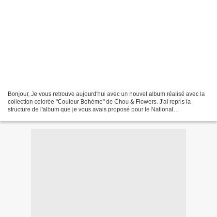
Bonjour, Je vous retrouve aujourd'hui avec un nouvel album réalisé avec la
collection colorée "Couleur Bohème" de Chou & Flowers. J'ai repris la
structure de l'album que je vous avais proposé pour le National
Scrapbooking Day ;-) J'ai réalisé cet album...