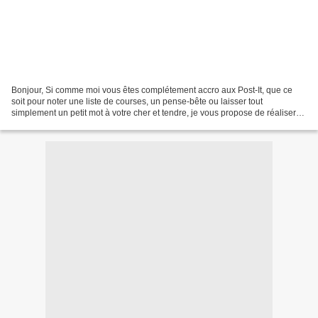
Bonjour, Si comme moi vous êtes complétement accro aux Post-It, que ce
soit pour noter une liste de courses, un pense-bête ou laisser tout
simplement un petit mot à votre cher et tendre, je vous propose de réaliser
un joli support pratique que vous pourrez...