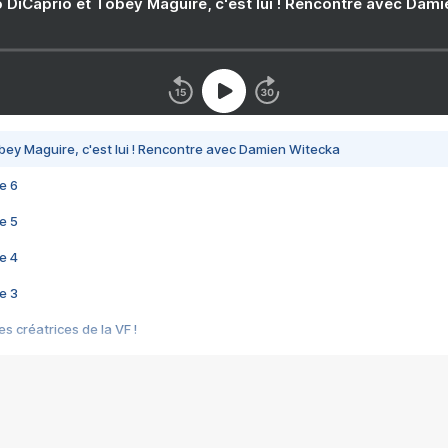
 DiCaprio et Tobey Maguire, c'est lui ! Rencontre avec Dam
bey Maguire, c'est lui ! Rencontre avec Damien Witecka
e 6
e 5
e 4
e 3
s créatrices de la VF !
e 2
e 1
e Mektoub My Love arrive enfin ! Rencontre avec Shaïn Boumedine et Sal