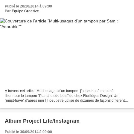
Publié le 20/10/2014 à 09:00
Par
Equipe Creative
A travers cet article Multi-usages d'un tampon, j'ai souhaité mettre à
l'honneur le tampon "Planches de bois" de chez Florilèges Design. Un
"must-have" d'après moi ! Il peut être utilisé de dizaines de façons différentes
dont voici un petit échantillon...
Album Project Life/Instagram
Publié le 30/09/2014 à 09:00