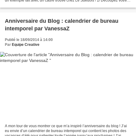
un exemple fait avec un cadre trouvé chez Le Suédois ! 1/ Découpez votre
papier de fond au format de...
Anniversaire du Blog : calendrier de bureau
intemporel par VanessaZ
Publié le 18/09/2014 à 14:00
Par
Equipe Creative
A mon tour de vous montrer ce que m’a inspiré l’anniversaire du blog ! J’ai
eu envie d’un calendrier de bureau intemporel qui contient les photos des
vacances d’été pour patienter toute l’année jusqu’aux prochaines ! J’ai