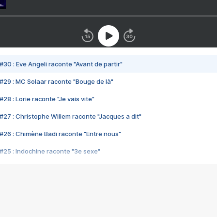
#30 : Eve Angeli raconte "Avant de partir"
#29 : MC Solaar raconte "Bouge de là"
28 : Lorie raconte "Je vais vite"
#27 : Christophe Willem raconte "Jacques a dit"
#26 : Chimène Badi raconte "Entre nous"
#25 : Indochine raconte "3e sexe"
#24 : Zaho raconte "C'est chelou"
#23 : Patrick Bruel raconte "Au café des délices"
#22 : Kyo raconte "Le chemin"