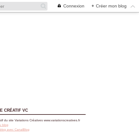
Connexion
+
Créer mon blog
E CRÉATIF VC
tif du site Variations Créatives www.variationscreatives.fr
u blog
 blog avec CanalBlog