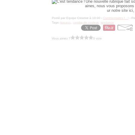
Une nouvelle rubrique fait s
aines, nous vous proposons 
ur notre site ic
Posté par Equipe Creative à 10:00 -
Commentaires [
…
]
- Pe
Tags:
bocaux
,
combo de couleur
,
tendance
Vous aimez ?
0 vote