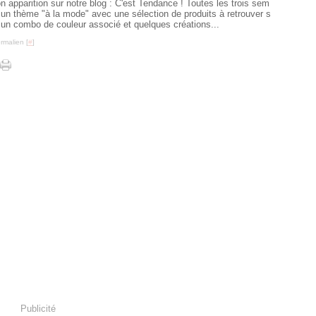
on apparition sur notre blog : C'est Tendance ! Toutes les trois sem
un thème "à la mode" avec une sélection de produits à retrouver s
i, un combo de couleur associé et quelques créations...
rmalien [
#
]
Publicité