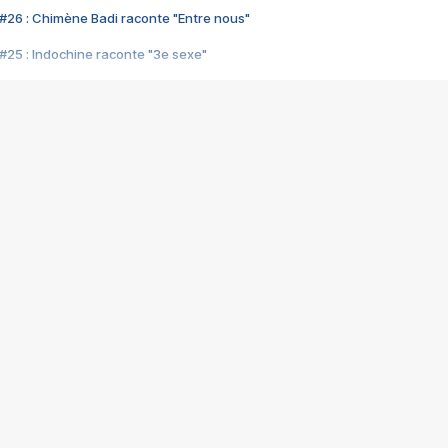
#26 : Chimène Badi raconte "Entre nous"
#25 : Indochine raconte "3e sexe"
#24 : Zaho raconte "C'est chelou"
#23 : Patrick Bruel raconte "Au café des délices"
#22 : Kyo raconte "Le chemin"
#21 : Nolwenn Leroy raconte "Cassé"
#20 : Patrick Hernandez raconte "Born to be alive"
#19 : Lorie raconte "Près de moi"
#18 : Michael Jones raconte "A nos actes manqués" (avec Jean-Jacque
#17 : Khaled raconte "Aïcha"
#16 : Corneille raconte "Parce qu'on vient de loin"
#15 : Indochine raconte "L'aventurier"