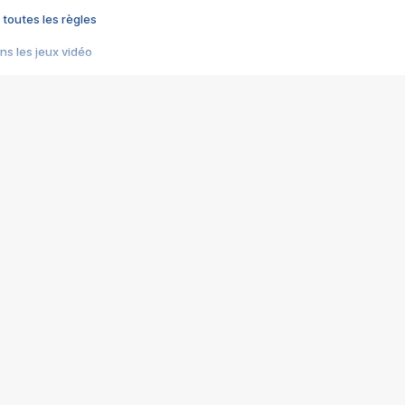
 toutes les règles
s les jeux vidéo
us choquant de Rockstar ? - Le scandale BULLY
e plus moche de Steam
du RÊVE tourne au CAUCHEMAR
pendant 8 heures
it… à tort
umiliés par un jeu vidéo
ire - Final Fantasy 8
ti un empire - Age of Empires
story DOFUS
tard, il crée l'un des pires jeux de tous les temps, MindsEye.