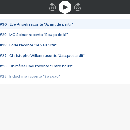
#30 : Eve Angeli raconte "Avant de partir"
#29 : MC Solaar raconte "Bouge de là"
28 : Lorie raconte "Je vais vite"
#27 : Christophe Willem raconte "Jacques a dit"
#26 : Chimène Badi raconte "Entre nous"
#25 : Indochine raconte "3e sexe"
#24 : Zaho raconte "C'est chelou"
#23 : Patrick Bruel raconte "Au café des délices"
#22 : Kyo raconte "Le chemin"
#21 : Nolwenn Leroy raconte "Cassé"
#20 : Patrick Hernandez raconte "Born to be alive"