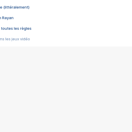
e (littéralement)
im Rayan
 toutes les règles
s les jeux vidéo
us choquant de Rockstar ? - Le scandale BULLY
e plus moche de Steam
du RÊVE tourne au CAUCHEMAR
pendant 8 heures
it… à tort
umiliés par un jeu vidéo
ire - Final Fantasy 8
ti un empire - Age of Empires