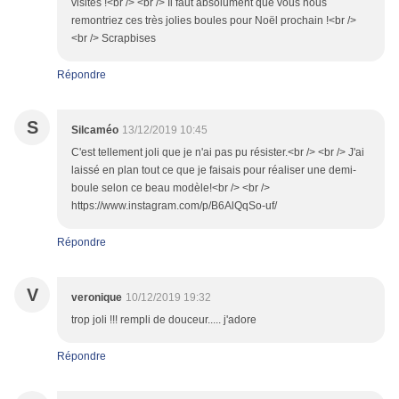
visites !<br /> <br /> Il faut absolument que vous nous
remontriez ces très jolies boules pour Noël prochain !<br />
<br /> Scrapbises
Répondre
S
Silcaméo
13/12/2019 10:45
C'est tellement joli que je n'ai pas pu résister.<br /> <br /> J'ai
laissé en plan tout ce que je faisais pour réaliser une demi-
boule selon ce beau modèle!<br /> <br />
https://www.instagram.com/p/B6AlQqSo-uf/
Répondre
V
veronique
10/12/2019 19:32
trop joli !!! rempli de douceur..... j'adore
Répondre