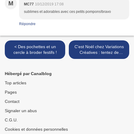
M
MC77
10/12/2019 17:08
sublimes et adorables avec ces petits pompons!bravo
Répondre
< Des pochettes et un
C'est Noël chez Variations
cercle à broder festifs !
Créatives : tentez de
remporter un cadeau ! >
Hébergé par Canalblog
Top articles
Pages
Contact
Signaler un abus
C.G.U.
Cookies et données personnelles