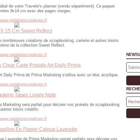
déal de votre Traveler's planner (vendu séparément). Ce paquet
-notes 9x14 cm avec des pages vierges.
/www.variationscreatives.fr
 X 15 Cm Sweet Reflect
e nombreuses créations de scrapbooking, carterie et autres loisirs
thème de la collection Sweet Reflect.
/www.variationscreatives.fr
NEWS
Clear Carte Postale Art Daily Prima
 Daily Prima de Prima Marketing s'utilise avec un bloc acrylique.
/www.variationscreatives.fr
RECH
sking Tapes Lovely Note
Marketing sera parfait pour décorer vos prokets de scrapbooking
autres loisirs créatifs.
/www.variationscreatives.fr
pillon En Papier Calque Lavender
e Lavender de Prima Marketing seront parfaits pour décorer vos