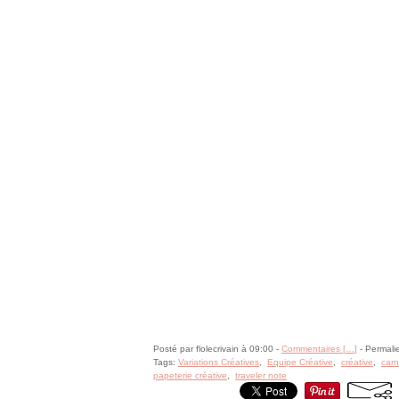
Posté par flolecrivain à 09:00 -
Commentaires [
…
]
- Permalie
Tags:
Variations Créatives
,
Equipe Créative
,
créative
,
carn
papeterie créative
,
traveler note