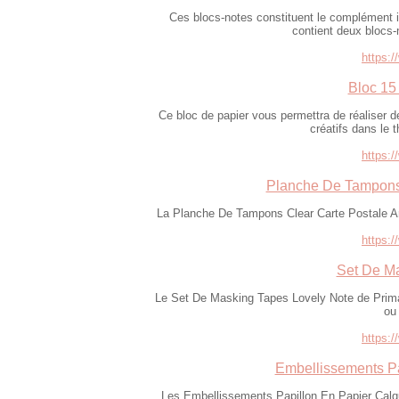
Ces blocs-notes constituent le complément i
contient deux blocs
https:/
Bloc 15
Ce bloc de papier vous permettra de réaliser d
créatifs dans le 
https:/
Planche De Tampons 
La Planche De Tampons Clear Carte Postale Art
https:/
Set De Ma
Le Set De Masking Tapes Lovely Note de Prima 
ou 
https:/
Embellissements Pa
Les Embellissements Papillon En Papier Calqu