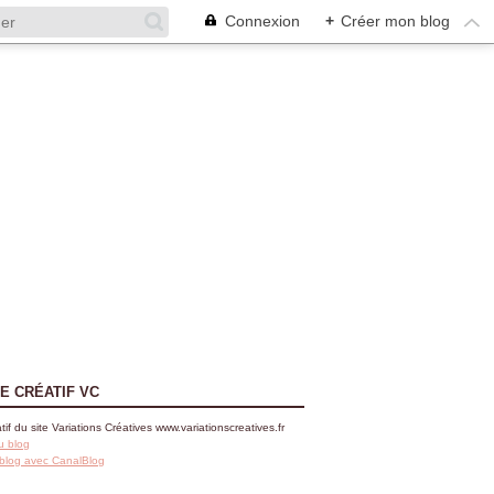
Connexion
+
Créer mon blog
E CRÉATIF VC
tif du site Variations Créatives www.variationscreatives.fr
u blog
 blog avec CanalBlog