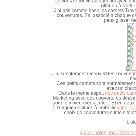
Je vous retrouve aujourd'hui avec une p
offrir ou à s'offr
J'ai pris comme base les carnets Trav
couvertures. J'ai associé à chaque car
peux glisser f
J'ai simplement recouvert les couvertu
ni
Ces petits carnets sont normalement 
avec un choix 
Dans le même esprit,
des petits car
Marketing avec des couvertures déjà 
pour le mixed-média, etc.... Et en deux f
à l'origine destinés à embellir
votre Tr
choix de couvertures sur le site 
List
2 bloc-notes pour Travele