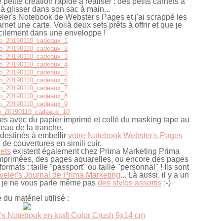
etite création rapide à réaliser : des petits carnets à
ir à glisser dans son sac à main...
eler's Notebook de Webster's Pages et j'ai scrappé les
net une carte. Voilà deux sets prêts à offrir et que je
acilement dans une enveloppe !
res avec du papier imprimé et collé du masking tape au
veau de la tranche.
destinés à embellir
votre Notebook Webster's Pages
de couvertures en simili cuir.
nets
existent également chez Prima Marketing Prima
imprimées, des pages aquarelles, ou encore des pages
ormats : taille "passport" ou taille "personnal" ! Ils sont
aveler's Journal de Prima Marketing
... Là aussi, il y a un
et je ne vous parle même pas
des stylos assortis
;-)
e du matériel utilisé :
r's Notebook en kraft Color Crush 9x14 cm