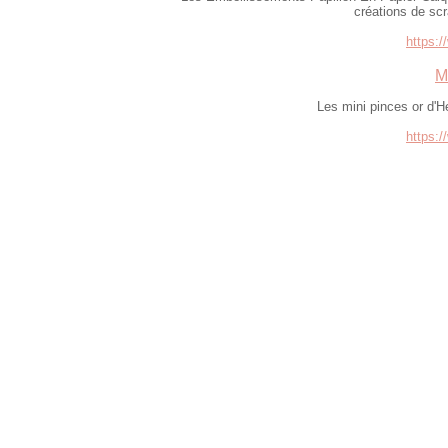
créations de scr
https:/
M
Les mini pinces or d'
https:/