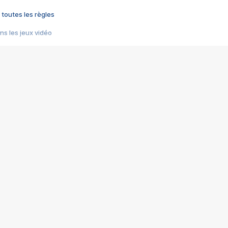
 toutes les règles
s les jeux vidéo
us choquant de Rockstar ? - Le scandale BULLY
e plus moche de Steam
du RÊVE tourne au CAUCHEMAR
pendant 8 heures
it… à tort
umiliés par un jeu vidéo
ire - Final Fantasy 8
ti un empire - Age of Empires
story DOFUS
tard, il crée l'un des pires jeux de tous les temps, MindsEye.