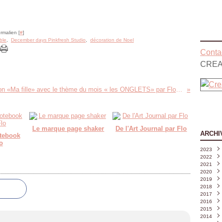
rmalien [
#
]
ble
,
December days Pinkfresh Studio
,
décoration de Noel
Contac
CREA
Création «Ma fille» avec le thème du mois « les ONGLETS» par Floliescrap
Le marque page shaker
De l'Art Journal par Flo
ARCHI
otebook
o
2023
2022
Août
2021
Juille
Déce
2020
Juin
Nove
Déce
(
2019
Mai
Octo
Nove
Déce
(
2018
Avril
Sept
Octo
Nove
Déce
(
2017
Mars
Août
Sept
Octo
Nove
Déce
2016
Févri
Juille
Août
Sept
Octo
Nove
Déce
2015
Janvi
Juin
Juille
Août
Sept
Octo
Nove
Déce
(
2014
Mai
Juin
Juille
Août
Sept
Octo
Nove
Déce
(
(