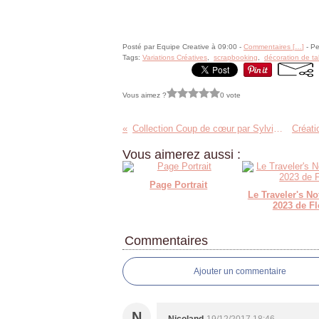
Posté par Equipe Creative à 09:00 -
Commentaires [
…
]
- Pe
Tags:
Variations Créatives
,
scrapbooking
,
décoration de ta
Vous aimez ?
0 vote
Collection Coup de cœur par Sylvie30 !
Vous aimerez aussi :
Page Portrait
Le Traveler's N
2023 de Fl
Commentaires
Ajouter un commentaire
N