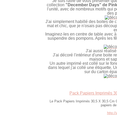
Je suis ravie de vous présenter qu
collection
"December Days" de Pink
l'unité, avec de nombreux motifs qui pe
des p
J'ai simplement habillé des boites de 
mat et chic, que je n'osais pas décou
e
Imaginez-les en centre de table avec à
suspendre des pompons. Après les fête
J'ai aussi réalis
J'ai décoré l'intérieur d'une boite
maisons et sap
Un autre imprimé est collé sur le fond
dans lequel j'ai collé une étiquette. 
sur du carton épa
Pack Papiers Imprimés 3
Le Pack Papiers Imprimés 30,5 X 30,5 Cm Co
papiers de
http:/