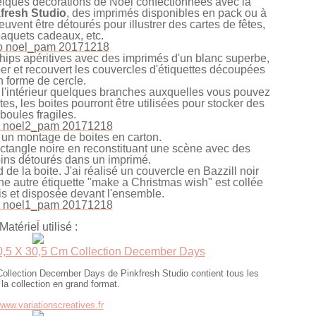
elques décorations de Noël confectionnées avec la
fresh Studio
, des imprimés disponibles en pack ou à
uvent être détourés pour illustrer des cartes de fêtes,
aquets cadeaux, etc.
chips apéritives avec des imprimés d'un blanc superbe,
per et recouvert les couvercles d'étiquettes découpées
n forme de cercle.
 l'intérieur quelques branches auxquelles vous pouvez
s, les boites pourront être utilisées pour stocker des
boules fragiles.
é un montage de boites en carton.
 rectangle noire en reconstituant une scène avec des
ins détourés dans un imprimé.
 de la boite. J'ai réalisé un couvercle en Bazzill noir
Une autre étiquette "make a Christmas wish" est collée
is et disposée devant l'ensemble.
Matériel utilisé :
0,5 X 30,5 Cm Collection December Days
llection December Days de Pinkfresh Studio contient tous les
 la collection en grand format.
/www.variationscreatives.fr