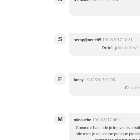
Nicoland
19/12/2017 18:46
S
scrap@nette85
19/12/2017 10:31
De très jolies boîtes!!
F
fanny
19/12/2017 09:05
C'est trè
M
minouche
19/12/2017 08:11
Comme d'habitude je trouve tes créati
site mais je ne scrape presque plus!<br