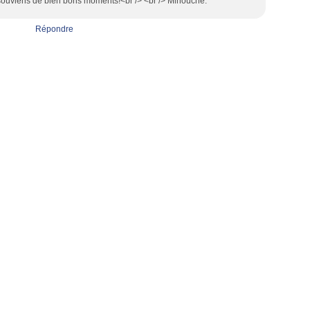
e souviens de bien bons moments!<br /> <br /> Minouche.
Répondre