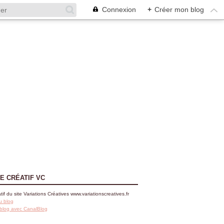
Connexion
+
Créer mon blog
E CRÉATIF VC
tif du site Variations Créatives www.variationscreatives.fr
u blog
 blog avec CanalBlog