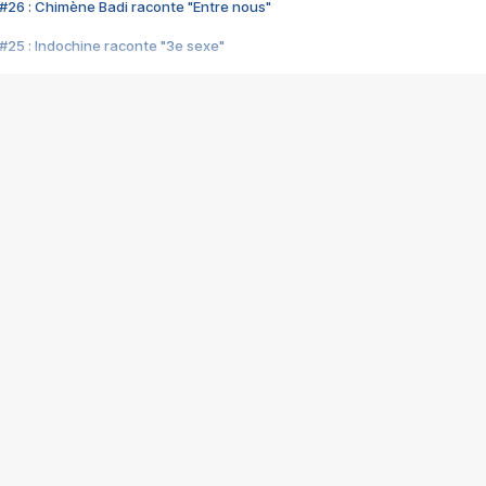
#26 : Chimène Badi raconte "Entre nous"
#25 : Indochine raconte "3e sexe"
#24 : Zaho raconte "C'est chelou"
#23 : Patrick Bruel raconte "Au café des délices"
#22 : Kyo raconte "Le chemin"
#21 : Nolwenn Leroy raconte "Cassé"
#20 : Patrick Hernandez raconte "Born to be alive"
#19 : Lorie raconte "Près de moi"
#18 : Michael Jones raconte "A nos actes manqués" (avec Jean-Jacque
#17 : Khaled raconte "Aïcha"
#16 : Corneille raconte "Parce qu'on vient de loin"
#15 : Indochine raconte "L'aventurier"
14 : Lorie raconte "Sur un air latino"