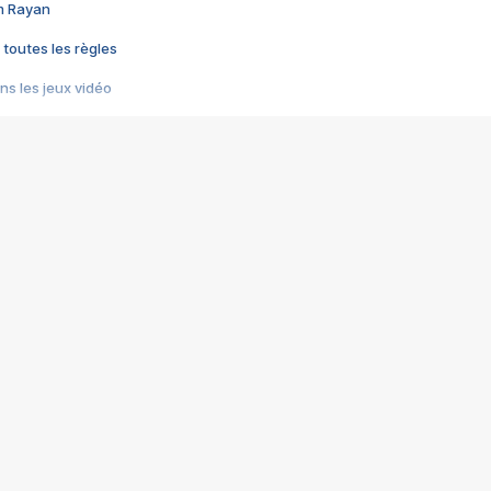
im Rayan
 toutes les règles
s les jeux vidéo
us choquant de Rockstar ? - Le scandale BULLY
e plus moche de Steam
du RÊVE tourne au CAUCHEMAR
pendant 8 heures
it… à tort
umiliés par un jeu vidéo
ire - Final Fantasy 8
ti un empire - Age of Empires
story DOFUS
tard, il crée l'un des pires jeux de tous les temps, MindsEye.