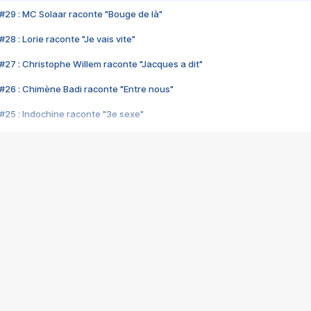
#29 : MC Solaar raconte "Bouge de là"
28 : Lorie raconte "Je vais vite"
#27 : Christophe Willem raconte "Jacques a dit"
#26 : Chimène Badi raconte "Entre nous"
#25 : Indochine raconte "3e sexe"
#24 : Zaho raconte "C'est chelou"
#23 : Patrick Bruel raconte "Au café des délices"
#22 : Kyo raconte "Le chemin"
#21 : Nolwenn Leroy raconte "Cassé"
#20 : Patrick Hernandez raconte "Born to be alive"
#19 : Lorie raconte "Près de moi"
#18 : Michael Jones raconte "A nos actes manqués" (avec Jean-Jacque