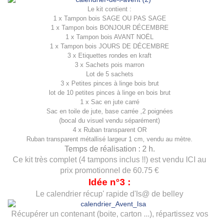
L
e kit contient :
1 x
Tampon bois SAGE OU PAS SAGE
1 x
Tampon bois BONJOUR DÉCEMBRE
1 x
Tampon bois AVANT NOËL
1 x
Tampon bois JOURS DE DÉCEMBRE
3 x
Etiquettes rondes en kraft
3 x
Sachets pois marron
Lot de 5 sachets
3 x
Petites pinces à linge bois brut
lot de 10 petites pinces à linge en bois brut
1 x
Sac en jute carré
Sac en toile de jute, base carrée ,2 poignées
(bocal du visuel vendu séparément)
4 x
Ruban transparent OR
Ruban transparent métallisé largeur 1 cm, vendu au mètre.
Temps de réalisation : 2 h.
Ce kit très complet (4 tampons inclus !!) est vendu
ICI
au
prix promotionnel de 60.75 €
Idée n°3 :
Le calendrier récup' rapide d'Is@ de belley
Récupérer un contenant (boite, carton ...), répartissez vos