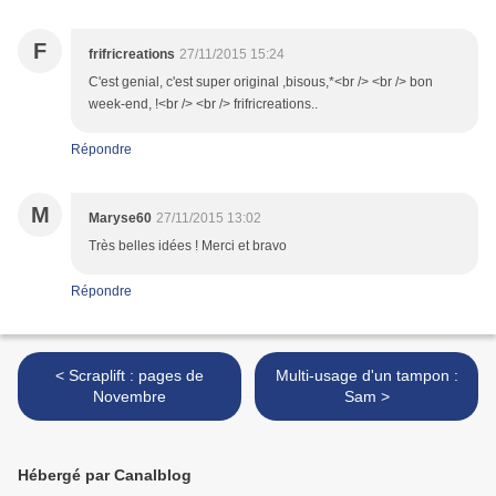
F
frifricreations
27/11/2015 15:24
C'est genial, c'est super original ,bisous,*<br /> <br /> bon
week-end, !<br /> <br /> frifricreations..
Répondre
M
Maryse60
27/11/2015 13:02
Très belles idées ! Merci et bravo
Répondre
< Scraplift : pages de
Multi-usage d'un tampon :
Novembre
Sam >
Hébergé par Canalblog