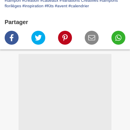
#tampon
#création
#cadeaux
#Variations Créatives
#tampons
florilèges
#inspiration
#Kits
#avent
#calendrier
Partager