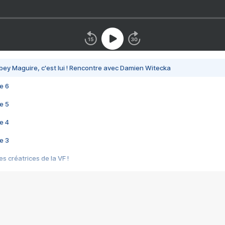
bey Maguire, c'est lui ! Rencontre avec Damien Witecka
e 6
e 5
e 4
e 3
s créatrices de la VF !
e 2
e 1
e Mektoub My Love arrive enfin ! Rencontre avec Shaïn Boumedine et Sal