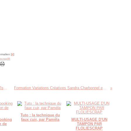
rmalien [
#
]
scraplift
Formations Variations Créatives : un album d'Is@ de Belley
Formation Variations Créatives Sandra Charbonnel en Bretagne !
Tuto : la technique du
booking
faux cuir, par Paméla
MULTI-USAGE D'UN
n de
TAMPON PAR
FLOLIESCRAP