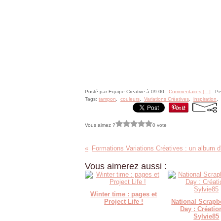
Posté par Equipe Creative à 09:00 -
Commentaires [
…
]
- Pe
Tags:
tampon
,
couleurs
,
Variations Créatives
,
inspiration
,
Vous aimez ?
0 vote
Vous aimerez aussi :
Winter time : pages et
Project Life !
National Scrap
Day : Créatio
Sylvie85