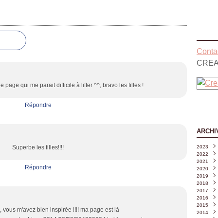
Contac
CREA
age qui me parait difficile à lifter ^^, bravo les filles !
Répondre
ARCHI
Superbe les filles!!!!
2023
2022
Août
2021
Juille
Déce
Répondre
2020
Juin
Nove
Déce
(
2019
Mai
Octo
Nove
Déce
(
2018
Avril
Sept
Octo
Nove
Déce
(
2017
Mars
Août
Sept
Octo
Nove
Déce
2016
Févri
Juille
Août
Sept
Octo
Nove
Déce
2015
Janvi
Juin
Juille
Août
Sept
Octo
Nove
Déce
(
vous m'avez bien inspirée !!!! ma page est là
2014
Mai
Juin
Juille
Août
Sept
Octo
Nove
Déce
(
(