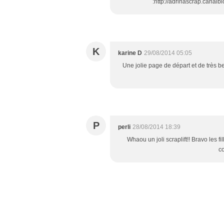
:http://adrinascrap.cana
K
karine D
29/08/2014 05:05
Une jolie page de départ et de très be
P
perli
28/08/2014 18:39
Whaou un joli scraplift!! Bravo les 
co