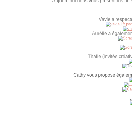
Aujourd'hui nous vous présentons un 
Vavie a respecté
Aurélie a égalemen
Thalie (invitée créat
Cathy vous propose égaleme
L