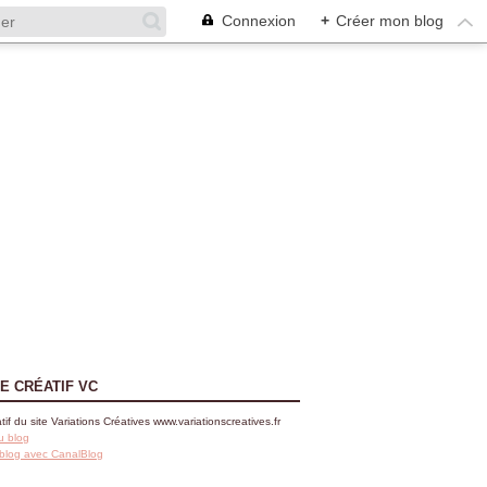
Connexion
+
Créer mon blog
E CRÉATIF VC
tif du site Variations Créatives www.variationscreatives.fr
u blog
 blog avec CanalBlog