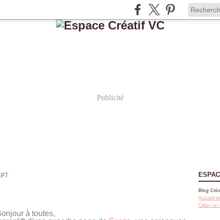
Publicité
IFT
ESPAC
Blog Créa
Accueil d
Créer un
onjour à toutes,