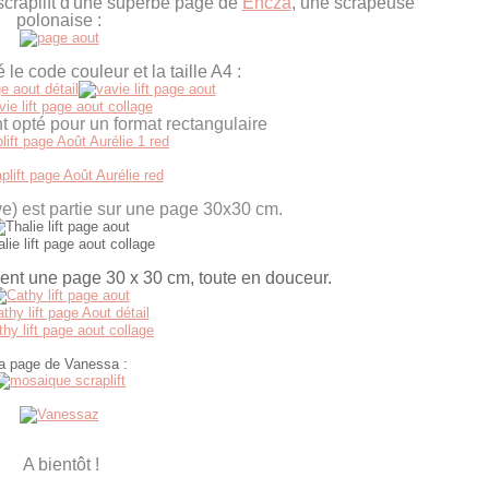
scraplift d'une superbe page de
Encza
, une scrapeuse
polonaise :
 le code couleur et la taille A4 :
t opté pour un format rectangulaire
ive) est partie sur une page 30x30 cm.
nt une page 30 x 30 cm, toute en douceur.
a page de Vanessa :
A bientôt !