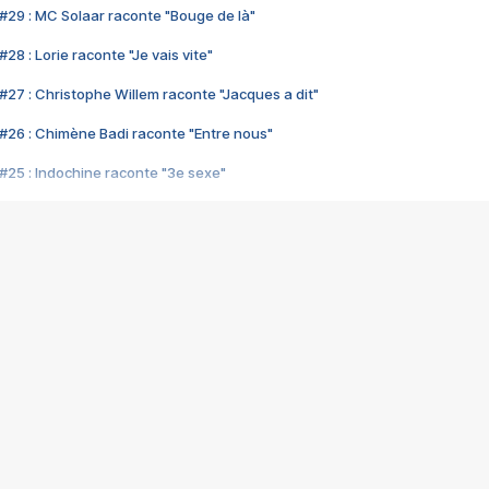
#29 : MC Solaar raconte "Bouge de là"
28 : Lorie raconte "Je vais vite"
#27 : Christophe Willem raconte "Jacques a dit"
#26 : Chimène Badi raconte "Entre nous"
#25 : Indochine raconte "3e sexe"
#24 : Zaho raconte "C'est chelou"
#23 : Patrick Bruel raconte "Au café des délices"
#22 : Kyo raconte "Le chemin"
#21 : Nolwenn Leroy raconte "Cassé"
#20 : Patrick Hernandez raconte "Born to be alive"
#19 : Lorie raconte "Près de moi"
#18 : Michael Jones raconte "A nos actes manqués" (avec Jean-Jacque
#17 : Khaled raconte "Aïcha"