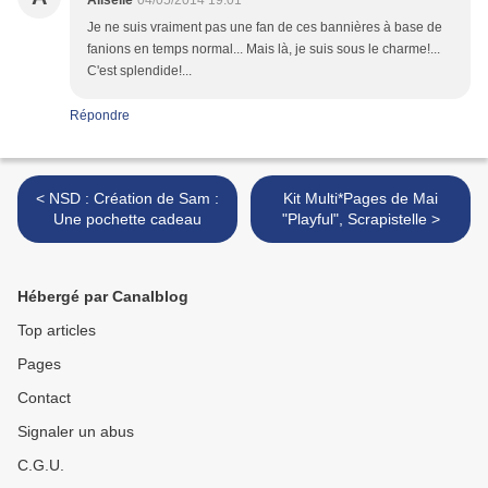
Aliselle
04/05/2014 19:01
Je ne suis vraiment pas une fan de ces bannières à base de
fanions en temps normal... Mais là, je suis sous le charme!...
C'est splendide!...
Répondre
< NSD : Création de Sam :
Kit Multi*Pages de Mai
Une pochette cadeau
"Playful", Scrapistelle >
Hébergé par Canalblog
Top articles
Pages
Contact
Signaler un abus
C.G.U.