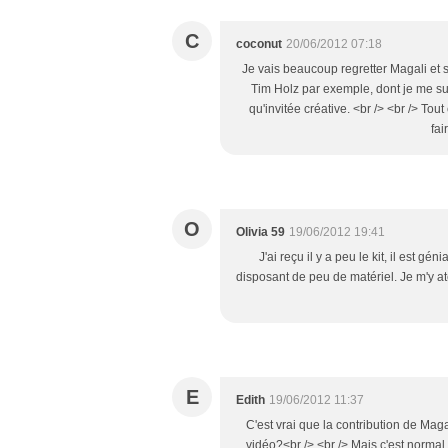
C
coconut
20/06/2012 07:18
Je vais beaucoup regretter Magali et s
Tim Holz par exemple, dont je me sui
qu'invitée créative. <br /> <br /> Tout
fai
O
Olivia 59
19/06/2012 19:41
J'ai reçu il y a peu le kit, il est g
disposant de peu de matériel. Je m'y atèl
E
Edith
19/06/2012 11:37
C'est vrai que la contribution de Maga
vidéo?<br /> <br /> Mais c'est normal