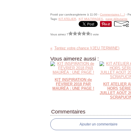
Posté par caroleangleterre à 11:00 -
Commentaires [
…
]
- Pe
Tags:
KIT ATELIER
,
KIT MULTIPAGES
,
page débutante
Vous aimez ?
0 vote
Tentez votre chance !(JEU TERMINE)
Vous aimerez aussi :
KIT INSPIRATION de
FÉVRIER 2018 PAR
KIT ATELIER 
MAURÉA : UNE PAGE !
HORS SÉRIE
JUILLET AOÛT 2
SCRAPUCI
Commentaires
Ajouter un commentaire