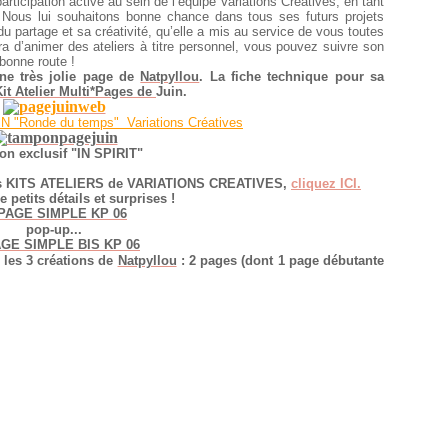
articipation active
au sein de l’équipe Variations Créatives,
en tant
.
Nous lui souhaitons bonne chance dans tous ses futurs projets
u partage et sa créativité,
qu’elle a mis au service de vous toutes
a d’animer des ateliers à titre personnel,
vous pouvez suivre son
bonne route !
ne très jolie page de
Natpyllou
.
La fiche technique pour sa
Kit Atelier Multi*Pages de
Juin.
N "Ronde du temps"
Variations Créatives
n exclusif "IN SPIRIT"
les KITS ATELIERS de VARIATIONS CREATIVES,
cliquez ICI.
 petits détails et surprises !
pop-up...
 les 3 créations de
Natpyllou
:
2 pages (dont 1 page débutante