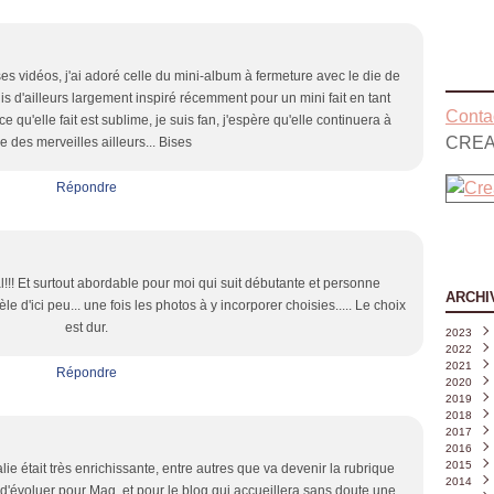
es vidéos, j'ai adoré celle du mini-album à fermeture avec le die de
s d'ailleurs largement inspiré récemment pour un mini fait en tant
Contac
 ce qu'elle fait est sublime, je suis fan, j'espère qu'elle continuera à
CREA
re des merveilles ailleurs... Bises
Répondre
énial!!! Et surtout abordable pour moi qui suit débutante et personne
ARCHI
e d'ici peu... une fois les photos à y incorporer choisies..... Le choix
est dur.
2023
2022
Août
2021
Juille
Déce
Répondre
2020
Juin
Nove
Déce
(
2019
Mai
Octo
Nove
Déce
(
2018
Avril
Sept
Octo
Nove
Déce
(
2017
Mars
Août
Sept
Octo
Nove
Déce
2016
Févri
Juille
Août
Sept
Octo
Nove
Déce
2015
Janvi
Juin
Juille
Août
Sept
Octo
Nove
Déce
(
lie était très enrichissante, entre autres que va devenir la rubrique
2014
Mai
Juin
Juille
Août
Sept
Octo
Nove
Déce
(
(
 d'évoluer pour Mag, et pour le blog qui accueillera sans doute une