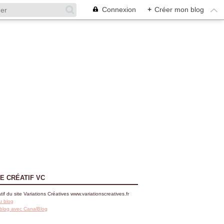
Connexion
+
Créer mon blog
E CRÉATIF VC
tif du site Variations Créatives www.variationscreatives.fr
u blog
 blog avec CanalBlog