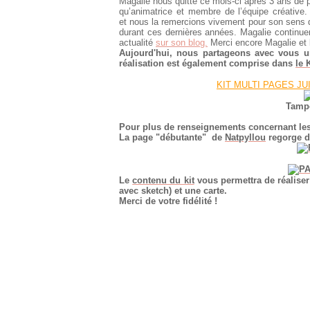
Magalie nous quitte ce mois-ci après 3 ans de p
qu’animatrice et membre de l’équipe créative
et
nous la remercions vivement pour son sens d
durant ces dernières années.
Magalie continuer
actualité
sur son blog.
Merci encore Magalie et 
Aujourd'hui, nous partageons avec vous u
réalisation est également comprise
dans
le 
KIT MULTI PAGES JUI
Tampo
Pour plus de renseignements concernant 
La page "débutante" de
Natpyllou
regorge de
Le
contenu du kit
vous permettra de réaliser
avec sketch) et une carte.
Merci de votre fidélité !