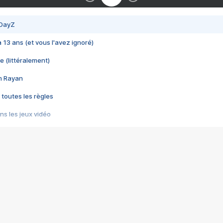
 DayZ
 a 13 ans (et vous l'avez ignoré)
e (littéralement)
im Rayan
 toutes les règles
s les jeux vidéo
us choquant de Rockstar ? - Le scandale BULLY
e plus moche de Steam
du RÊVE tourne au CAUCHEMAR
pendant 8 heures
it… à tort
umiliés par un jeu vidéo