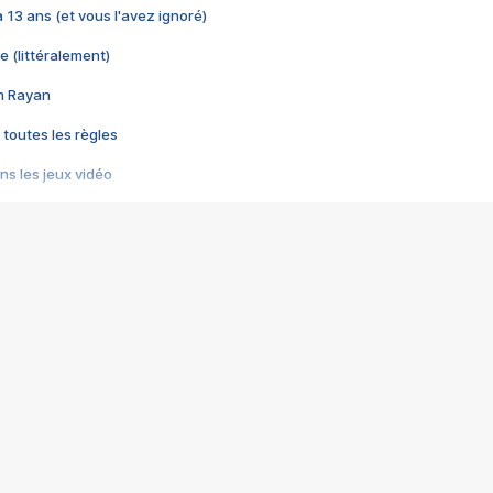
 a 13 ans (et vous l'avez ignoré)
e (littéralement)
im Rayan
 toutes les règles
s les jeux vidéo
us choquant de Rockstar ? - Le scandale BULLY
e plus moche de Steam
du RÊVE tourne au CAUCHEMAR
pendant 8 heures
it… à tort
umiliés par un jeu vidéo
ire - Final Fantasy 8
ti un empire - Age of Empires