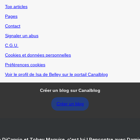
Top articles
Pages
Contact
Signaler un abus
C.G.U.
Cookies et données personnelles
Préférences cookies
Voir le profil de Isa de Belley sur le portail Canalblog
Créer un blog sur Canalblog
Créer un blog
 DiCaprio et Tobey Maguire, c'est lui ! Rencontre avec Dam