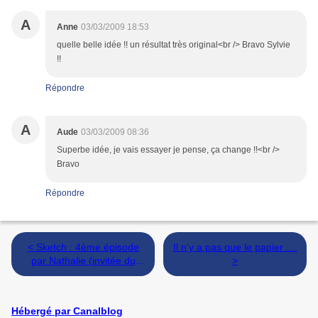
A
Anne
03/03/2009 18:53
quelle belle idée !! un résultat très original<br /> Bravo Sylvie
!!
Répondre
A
Aude
03/03/2009 08:36
Superbe idée, je vais essayer je pense, ça change !!<br />
Bravo
Répondre
< Sketch : 4ème épisode
Il n'y a pas que le papier ....
par Nathalie (invitée du
>
mois)
Hébergé par Canalblog