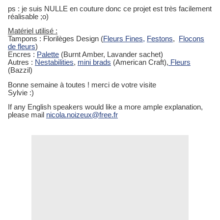
ps : je suis NULLE en couture donc ce projet est très facilement
réalisable ;o)
Matériel utilisé :
Tampons : Florilèges Design (
Fleurs Fines,
Festons
,
Flocons
de fleurs
)
Encres :
Palette
(Burnt Amber, Lavander sachet)
Autres :
Nestabilities
,
mini brads
(American Craft),
Fleurs
(Bazzil)
Bonne semaine à toutes ! merci de votre visite
Sylvie :)
If any English speakers would like a more ample explanation,
please mail
nicola.noizeux@free.fr