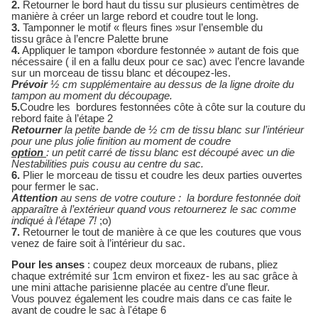
2.
Retourner le bord haut du tissu sur plusieurs centimètres de
manière à créer un large rebord et coudre tout le long.
3.
Tamponner le motif « fleurs fines »sur l’ensemble du
tissu
grâce à l’encre Palette brune
4.
Appliquer le tampon «bordure festonnée » autant de fois que
nécessaire ( il en a fallu deux pour ce sac)
avec l’encre lavande
sur un morceau de tissu blanc et découpez-les.
Prévoir
½ cm supplémentaire au dessus
de la ligne droite du
tampon au moment du découpage.
5.
Coudre les
bordures festonnées côte à côte sur la couture du
rebord faite à l’étape 2
Retourner
la petite bande de ½ cm de tissu blanc sur l’intérieur
pour une plus jolie finition au moment de coudre
option
: un petit carré de tissu blanc est découpé avec un die
Nestabilities puis cousu au centre du sac.
6.
Plier le morceau de tissu et coudre les deux parties ouvertes
pour fermer le sac.
Attention
au sens de votre couture :
la bordure festonnée doit
apparaître à l’extérieur quand vous retournerez le sac comme
indiqué à l’étape 7!
;o)
7.
Retourner le tout de manière à ce que les coutures que vous
venez de faire soit à l’intérieur du sac.
Pour les anses
: coupez deux morceaux de rubans, pliez
chaque extrémité sur 1cm environ et fixez- les au sac grâce à
une mini attache parisienne placée au centre d’une fleur.
Vous pouvez également les coudre mais dans ce cas faite le
avant de coudre le sac à l'étape 6