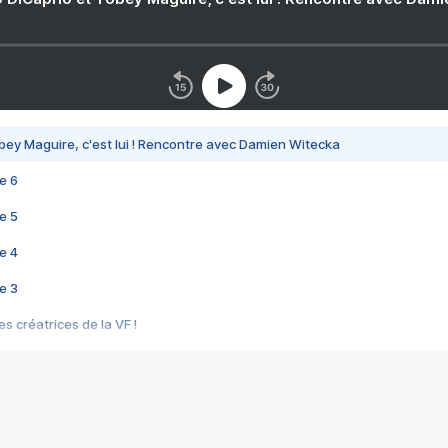
bey Maguire, c'est lui ! Rencontre avec Damien Witecka
e 6
e 5
e 4
e 3
s créatrices de la VF !
e 2
e 1
e Mektoub My Love arrive enfin ! Rencontre avec Shaïn Boumedine et Sal