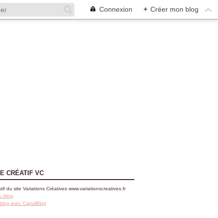
Connexion
+
Créer mon blog
E CRÉATIF VC
tif du site Variations Créatives www.variationscreatives.fr
u blog
 blog avec CanalBlog