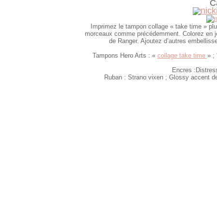
C
Imprimez le tampon collage « take time » plus
morceaux comme précédemment. Colorez en joua
de Ranger. Ajoutez d’autres embelliss
Tampons Hero Arts : «
collage take time
» ;
Encres :Distre
Ruban : Strano vixen ; Glossy accent d