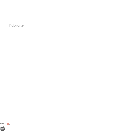
Publicité
lien [
#
]