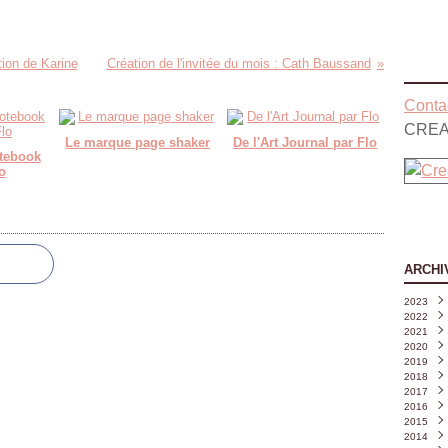
tion de Karine
Création de l'invitée du mois : Cath Baussand
Contac
CREA
Le marque page shaker
De l'Art Journal par Flo
otebook
o
ARCHI
2023
2022
Août
2021
Juille
Déce
2020
Juin
Nove
Déce
(
2019
Mai
Octo
Nove
Déce
(
2018
Avril
Sept
Octo
Nove
Déce
(
2017
Mars
Août
Sept
Octo
Nove
Déce
2016
Févri
Juille
Août
Sept
Octo
Nove
Déce
2015
Janvi
Juin
Juille
Août
Sept
Octo
Nove
Déce
(
2014
Mai
Juin
Juille
Août
Sept
Octo
Nove
Déce
(
(