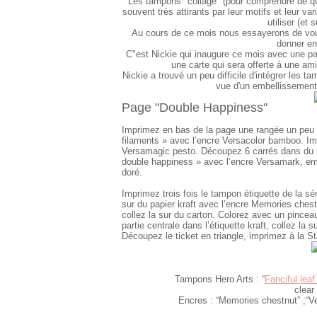
Les tampons "collage" (pour comprendre de qu
souvent très attirants par leur motifs et leur v
utiliser (et 
Au cours de ce mois nous essayerons de vous 
donner env
C"est Nickie qui inaugure ce mois avec une pa
une carte qui sera offerte à une ami
Nickie a trouvé un peu difficile d'intégrer les ta
vue d'un embellissement
Page "Double Happiness"
Imprimez en bas de la page une rangée un peu e
filaments » avec l’encre Versacolor bamboo. I
Versamagic pesto. Découpez 6 carrés dans du p
double happiness » avec l’encre Versamark, em
doré.
Imprimez trois fois le tampon étiquette de la sér
sur du papier kraft avec l’encre Memories chest
collez la sur du carton. Colorez avec un pincea
partie centrale dans l’étiquette kraft, collez la 
Découpez le ticket en triangle, imprimez à la Sta
Tampons Hero Arts : “
Fanciful leaf
clear
Encres : “Memories chestnut” ;“V