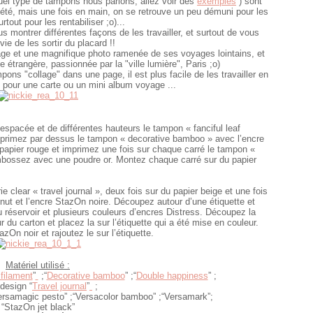
el type de tampons nous parlons, allez voir des
exemples
) sont
ariété, mais une fois en main, on se retrouve un peu démuni pour les
surtout pour les rentabiliser ;o)...
montrer différentes façons de les travailler, et surtout de vous
ie de les sortir du placard !!
ge et une magnifique photo ramenée de ses voyages lointains, et
e étrangère, passionnée par la "ville lumière", Paris ;o)
mpons "collage" dans une page, il est plus facile de les travailler en
 pour une carte ou un mini album voyage ...
spacée et de différentes hauteurs le tampon « fanciful leaf
mprimez par dessus le tampon « decorative bamboo » avec l’encre
apier rouge et imprimez une fois sur chaque carré le tampon «
bossez avec une poudre or. Montez chaque carré sur du papier
ie clear « travel journal », deux fois sur du papier beige et une fois
nut et l’encre StazOn noire. Découpez autour d’une étiquette et
u réservoir et plusieurs couleurs d’encres Distress. Découpez la
sur du carton et placez la sur l’étiquette qui a été mise en couleur.
zOn noir et rajoutez le sur l’étiquette.
Matériel utilisé :
 filament
”
;“
Decorative bamboo
” ;“
Double happiness
” ;
 design “
Travel journal
”
;
ersamagic pesto” ;“Versacolor bamboo” ;“Versamark”
;
“StazOn jet black”