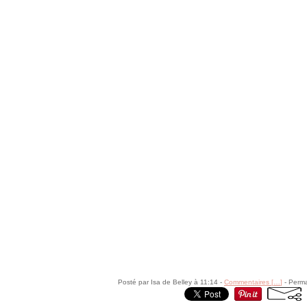
Posté par Isa de Belley à 11:14 -
Commentaires [
…
]
- Perma