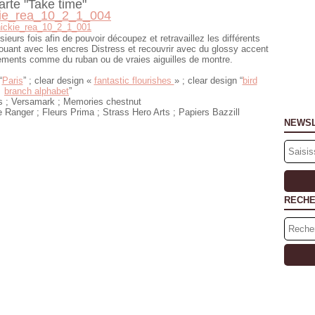
arte "Take time"
ieurs fois afin de pouvoir découpez et retravaillez
les différents
nt avec les encres Distress et recouvrir avec du glossy accent
ements comme du ruban ou de vraies aiguilles de montre.
“
Paris
” ;
clear design «
fantastic flourishes
» ; clear design “
bird
branch alphabet
”
ss ; Versamark
; Memories chestnut
e Ranger
;
Fleurs Prima ;
Strass Hero Arts ; Papiers Bazzill
NEWS
RECH